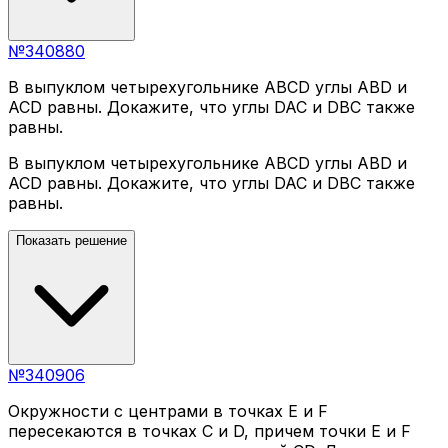
№
340880
В выпуклом четырехугольнике ABCD углы ABD и
ACD равны. Докажите, что углы DAC и DBC также
равны.
В выпуклом четырехугольнике ABCD углы ABD и
ACD равны. Докажите, что углы DAC и DBC также
равны.
Показать решение
№
340906
Окружности с центрами в точках E и F
пересекаются в точках C и D, причем точки E и F