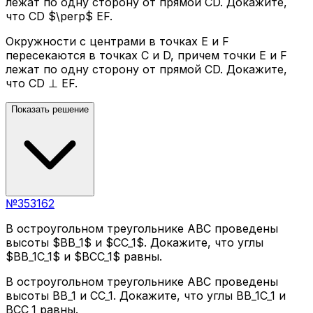
лежат по одну сторону от прямой CD. Докажите,
что CD $\perp$ EF.
Окружности с центрами в точках E и F
пересекаются в точках C и D, причем точки E и F
лежат по одну сторону от прямой CD. Докажите,
что CD ⊥ EF.
Показать решение
№
353162
В остроугольном треугольнике ABC проведены
высоты $BB_1$ и $CC_1$. Докажите, что углы
$BB_1C_1$ и $BCC_1$ равны.
В остроугольном треугольнике ABC проведены
высоты BB_1 и CC_1. Докажите, что углы BB_1C_1 и
BCC_1 равны.