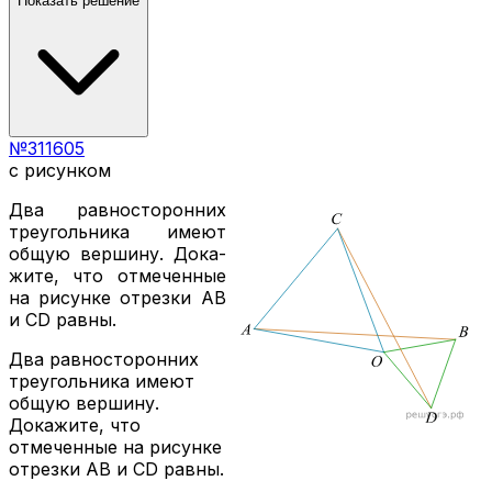
Показать решение
№
311605
с рисунком
Два рав­но­сто­рон­них
тре­уголь­ни­ка имеют
общую вер­ши­ну. До­ка­
жи­те, что от­ме­чен­ные
на ри­сун­ке от­рез­ки
AB
и
CD
равны.
Два равносторонних
треугольника имеют
общую вершину.
Докажите, что
отмеченные на рисунке
отрезки AB и CD равны.