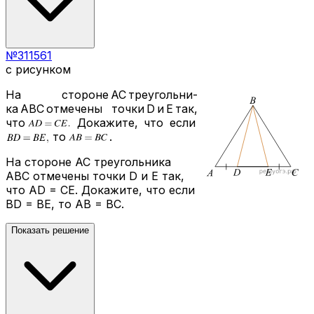
№
311561
с рисунком
На сто­ро­не
AC
тре­уголь­ни­
ка
ABC
от­ме­че­ны точки
D
и
E
так,
что
До­ка­жи­те, что если
то
.
На стороне AC треугольника
ABC отмечены точки D и E так,
что AD = CE. Докажите, что если
BD = BE, то AB = BC.
Показать решение