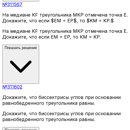
№
311567
На медиане KF треугольника MKP отмечена точка E.
Докажите, что если $EM = EP$, то $KM = KP.$
На медиане KF треугольника MKP отмечена точка E.
Докажите, что если EM = EP, то KM = KP.
Показать решение
№
311602
Докажите, что биссектрисы углов при основании
равнобедренного треугольника равны.
Докажите, что биссектрисы углов при основании
равнобедренного треугольника равны.