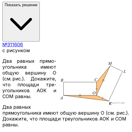
Показать решение
№
311606
с рисунком
Два рав­ных пря­мо­
уголь­ни­ка имеют
общую вер­ши­ну
O
(см. рис.). До­ка­жи­те,
что пло­ща­ди тре­
уголь­ни­ков
AOK
и
COM
равны.
Два равных
прямоугольника имеют общую вершину O (см. рис.).
Докажите, что площади треугольников AOK и COM
равны.