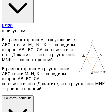
№
129
с рисунком
В рав­но­сто­рон­нем тре­уголь­ни­ке
ABC
точки
M, N, K
— се­ре­ди­ны
сто­рон
АВ, ВС, СА
со­от­вет­ствен­
но. До­ка­жи­те, что тре­уголь­ник
MNK
— рав­но­сто­рон­ний.
В равностороннем треугольнике
ABC точки M, N, K — середины
сторон AB, BC, CA
соответственно. Докажите, что треугольник MNK
— равносторонний.
Показать решение