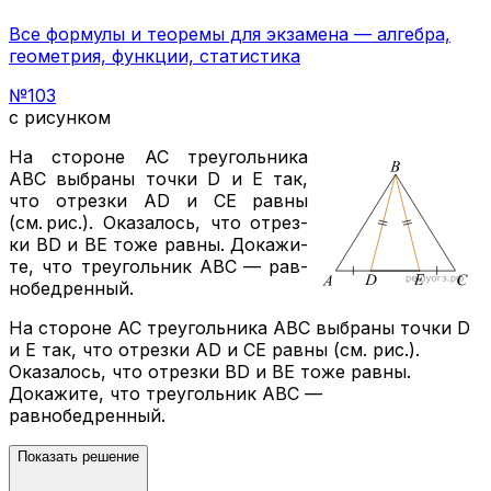
Все формулы и теоремы для экзамена — алгебра,
геометрия, функции, статистика
№
103
с рисунком
На сто­ро­не
АС
тре­уголь­ни­ка
АВС
вы­бра­ны точки
D
и
E
так,
что от­рез­ки
AD
и
CE
равны
(см. рис.). Ока­за­лось, что от­рез­
ки
BD
и
BE
тоже равны. До­ка­жи­
те, что тре­уголь­ник
АВС
— рав­
но­бед­рен­ный.
На стороне АС треугольника АВС выбраны точки D
и E так, что отрезки AD и CE равны (см. рис.).
Оказалось, что отрезки BD и BE тоже равны.
Докажите, что треугольник АВС —
равнобедренный.
Показать решение