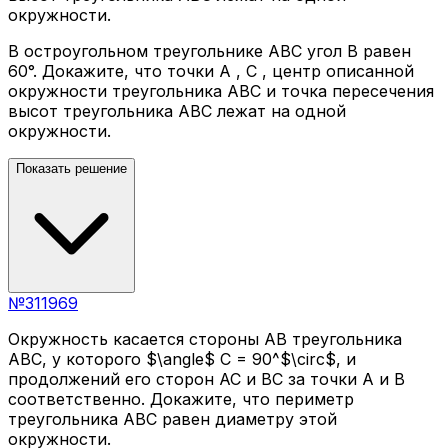
окружности.
В остроугольном треугольнике ABC угол B равен
60°. Докажите, что точки A , C , центр описанной
окружности треугольника ABC и точка пересечения
высот треугольника ABC лежат на одной
окружности.
Показать решение
№
311969
Окружность касается стороны AB треугольника
ABC, у которого $\angle$ C = 90^$\circ$, и
продолжений его сторон AC и BC за точки A и B
соответственно. Докажите, что периметр
треугольника ABC равен диаметру этой
окружности.