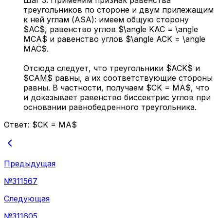
Шаг 3. Применим признак равенства
треугольников по стороне и двум прилежащим
к ней углам (ASA): имеем общую сторону
$AC$, равенство углов $\angle KAC = \angle
MCA$ и равенство углов $\angle ACK = \angle
MAC$.
Отсюда следует, что треугольники $ACK$ и
$CAM$ равны, а их соответствующие стороны
равны. В частности, получаем $CK = MA$, что
и доказывает равенство биссектрис углов при
основании равнобедренного треугольника.
Ответ:
$CK = MA$
Предыдущая
№
311567
Следующая
№
311605