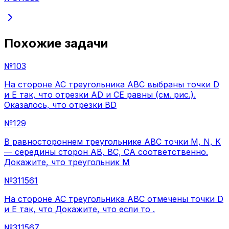
Похожие задачи
№
103
На стороне АС треугольника АВС выбраны точки D
и E так, что отрезки AD и CE равны (см. рис.).
Оказалось, что отрезки BD
№
129
В равностороннем треугольнике ABC точки M, N, K
— середины сторон АВ, ВС, СА соответственно.
Докажите, что треугольник M
№
311561
На стороне AC треугольника ABC отмечены точки D
и E так, что Докажите, что если то .
№
311567