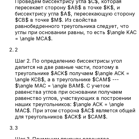
Проведем биссектрису угла $C$, которая
пересекает сторону $AB$ в точке $K$, и
биссектрису угла $A$, пересекающую сторону
$CB$ в точке $M$. Из свойства
равнобедренного треугольника следует, что
углы при основании равны, то есть $\angle KAC
= \angle MCA$.
2
Шаг 2. По определению биссектрисы угол
делится на две равные части, поэтому в
треугольнике $ACK$ получаем $\angle ACK =
\angle KCB$, а в треугольнике $CAM$ ---
$\angle MAC = \angle BAM$. С учетом
равенства углов при основании получаем
равенство углов, участвующих в построении
наших треугольников: $\angle ACK = \angle
MAC$. При этом сторона $AC$ является общей
для треугольников $ACK$ и $CAM$.
3