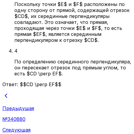
Поскольку точки $E$ и $F$ расположены по
одну сторону от прямой, содержащей отрезок
$CD$, их серединные перпендикуляры
совпадают. Это означает, что прямая,
проходящая через точки $E$ и $F$, то есть
прямая $EF$, является серединным
перпендикуляром к отрезку $CD$.
4
По определению серединного перпендикуляра,
он пересекает отрезок под прямым углом, то
есть $CD \perp EF$.
Ответ:
$$CD \perp EF$$
Предыдущая
№
340880
Следующая