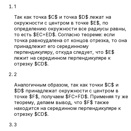
1
Так как точка $C$ и точка $D$ лежат на
окружности с центром в точке $E$, по
определению окружности все радиусы равны,
то есть $EC=ED$. Согласно теореме: если
точка равноудалена от концов отрезка, то она
принадлежит его серединному
перпендикуляру, откуда следует, что $E$
лежит на серединном перпендикуляре к
отрезку $CD$.
2
Аналогичным образом, так как точки $C$ и
$D$ принадлежат окружности с центром в
точке $F$, получаем $FC=FD$. Применяя ту же
теорему, делаем вывод, что $F$ также
находится на серединном перпендикуляре к
отрезку $CD$.
3