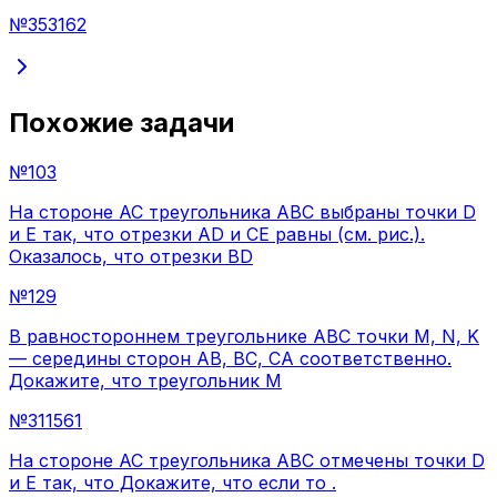
№
353162
Похожие задачи
№
103
На стороне АС треугольника АВС выбраны точки D
и E так, что отрезки AD и CE равны (см. рис.).
Оказалось, что отрезки BD
№
129
В равностороннем треугольнике ABC точки M, N, K
— середины сторон АВ, ВС, СА соответственно.
Докажите, что треугольник M
№
311561
На стороне AC треугольника ABC отмечены точки D
и E так, что Докажите, что если то .