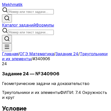
Mekhmatik
Каталог заданий
Формулы
Главная
/
ОГЭ Математика
/
Задание
24
/
Треугольники
и их элементы
/
#
340906
24
Задание
24
— №
340906
Геометрические задачи на доказательство
Треугольники и их элементы
ФИПИ:
7.4 Окружность
и круг
Условие