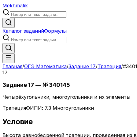
Mekhmatik
Каталог заданий
Формулы
Главная
/
ОГЭ Математика
/
Задание
17
/
Трапеция
/
#
340
17
Задание
17
— №
340145
Четырёхугольники, многоугольники и их элементы
Трапеция
ФИПИ:
7.3 Многоугольники
Условие
Вы­со­та рав­но­бед­рен­ной тра­пе­ции, про­ве­ден­ная из