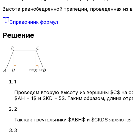
Высота равнобедренной трапеции, проведенная из ве
Справочник формул
Решение
1
Проведем вторую высоту из вершины $C$ на ос
$AH = 1$ и $KD = 5$. Таким образом, длина отр
2
Так как треугольники $ABH$ и $CKD$ являются 
3