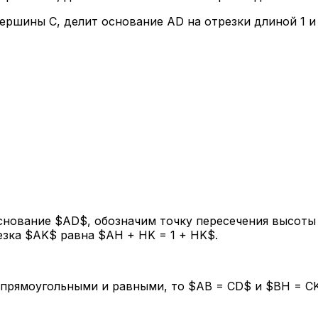
ршины C, делит основание AD на отрезки длиной 1 и 
нование $AD$, обозначим точку пересечения высоты 
езка $AK$ равна $AH + HK = 1 + HK$.
прямоугольными и равными, то $AB = CD$ и $BH = CK