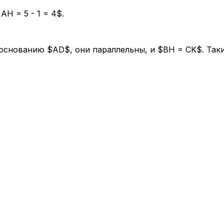
H = 5 - 1 = 4$.
снованию $AD$, они параллельны, и $BH = CK$. Таки