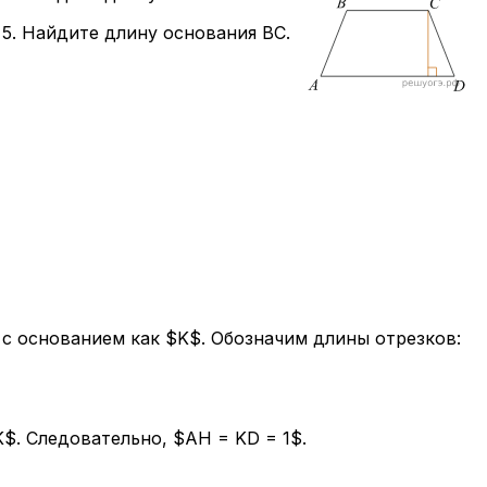
5. Найдите длину основания BC.
с основанием как $K$. Обозначим длины отрезков:
$. Следовательно, $AH = KD = 1$.