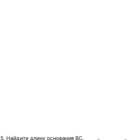
 5. Най­ди­те длину ос­но­ва­ния
BC
.