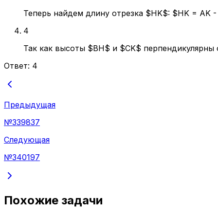
Теперь найдем длину отрезка $HK$: $HK = AK - A
4
Так как высоты $BH$ и $CK$ перпендикулярны о
Ответ:
4
Предыдущая
№
339837
Следующая
№
340197
Похожие задачи