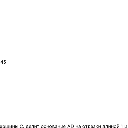
145
 вер­ши­ны
C
, делит ос­но­ва­ние
AD
на от­рез­ки дли­ной 1 и