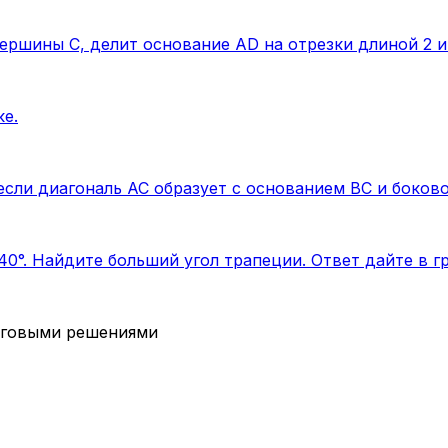
ершины C, делит основание AD на отрезки длиной 2 и
е.
сли диагональ АС образует с основанием ВС и боково
0°. Найдите больший угол трапеции. Ответ дайте в гр
аговыми решениями