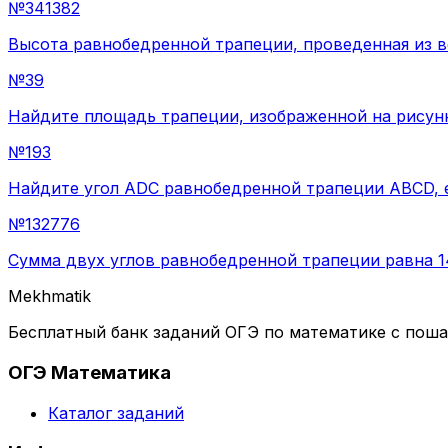
№
341382
Высота равнобедренной трапеции, проведенная из в
№
39
Найдите площадь трапеции, изображенной на рисунк
№
193
Найдите угол АDС равнобедренной трапеции ABCD, е
№
132776
Сумма двух углов равнобедренной трапеции равна 14
Mekhmatik
Бесплатный банк заданий ОГЭ по математике с пош
ОГЭ Математика
Каталог заданий