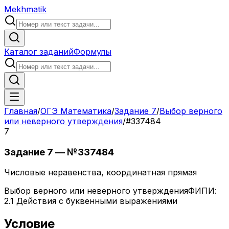
Mekhmatik
Каталог заданий
Формулы
Главная
/
ОГЭ Математика
/
Задание
7
/
Выбор верного
или неверного утверждения
/
#
337484
7
Задание
7
— №
337484
Числовые неравенства, координатная прямая
Выбор верного или неверного утверждения
ФИПИ:
2.1 Действия с буквенными выражениями
Условие