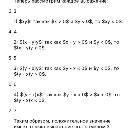
Теперь рассмотрим каждое выражение:
3
1) $xy$: так как $x > 0$ и $y < 0$, то $xy < 0$.
4
2) $(x - y)y$: так как $x - y > 0$ и $y < 0$, то
$(x - y)y < 0$.
5
3) $(y - x)y$: так как $y - x < 0$ и $y < 0$, то
$(y - x)y > 0$.
6
4) $(y - x)x$: так как $y - x < 0$ и $x > 0$, то
$(y - x)x < 0$.
7
Таким образом, положительное значение
имеет только выражение под номером 3.