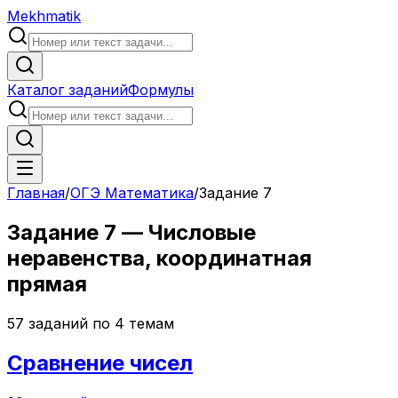
Mekhmatik
Каталог заданий
Формулы
Главная
/
ОГЭ Математика
/
Задание
7
Задание
7
—
Числовые
неравенства, координатная
прямая
57
заданий по
4
темам
Сравнение чисел