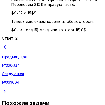
Переносим $15$ в правую часть:
$$x^2 > 15$$
Теперь извлекаем корень из обеих сторон:
$$x < - oot{15} \text{ или } x > oot{15}$$
Ответ:
2
Предыдущая
№
320664
Следующая
№
333004
Похожие задачи