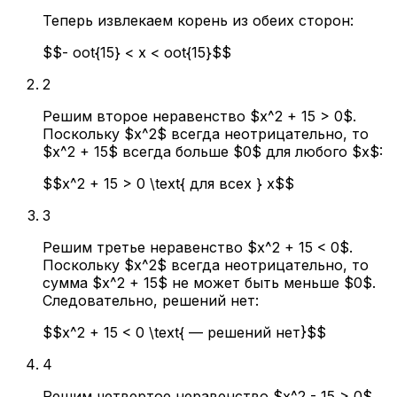
Теперь извлекаем корень из обеих сторон:
$$- oot{15} < x < oot{15}$$
2
Решим второе неравенство $x^2 + 15 > 0$.
Поскольку $x^2$ всегда неотрицательно, то
$x^2 + 15$ всегда больше $0$ для любого $x$:
$$x^2 + 15 > 0 \text{ для всех } x$$
3
Решим третье неравенство $x^2 + 15 < 0$.
Поскольку $x^2$ всегда неотрицательно, то
сумма $x^2 + 15$ не может быть меньше $0$.
Следовательно, решений нет:
$$x^2 + 15 < 0 \text{ — решений нет}$$
4
Решим четвертое неравенство $x^2 - 15 > 0$.