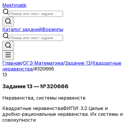
Mekhmatik
Каталог заданий
Формулы
Главная
/
ОГЭ Математика
/
Задание
13
/
Квадратные
неравенства
/
#
320666
13
Задание
13
— №
320666
Не­ра­вен­ства, системы неравенств
Квадратные неравенства
ФИПИ:
3.2 Целые и
дробно-рациональные неравенства. Их системы и
совокупности