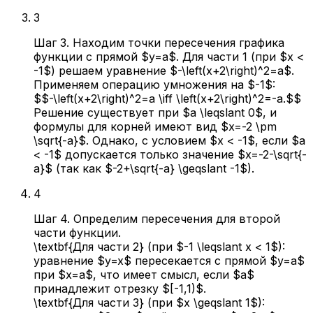
3
Шаг 3. Находим точки пересечения графика
функции с прямой $y=a$. Для части 1 (при $x <
-1$) решаем уравнение $-\left(x+2\right)^2=a$.
Применяем операцию умножения на $-1$:
$$-\left(x+2\right)^2=a \iff \left(x+2\right)^2=-a.$$
Решение существует при $a \leqslant 0$, и
формулы для корней имеют вид $x=-2 \pm
\sqrt{-a}$. Однако, с условием $x < -1$, если $a
< -1$ допускается только значение $x=-2-\sqrt{-
a}$ (так как $-2+\sqrt{-a} \geqslant -1$).
4
Шаг 4. Определим пересечения для второй
части функции.
\textbf{Для части 2} (при $-1 \leqslant x < 1$):
уравнение $y=x$ пересекается с прямой $y=a$
при $x=a$, что имеет смысл, если $a$
принадлежит отрезку $[-1,1)$.
\textbf{Для части 3} (при $x \geqslant 1$):