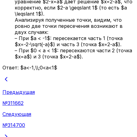
уравнение $2-x=a$ даёт решение $x=2-a$, что
корректно, если $2-a \geqslant 1$ (то есть $a
\leqslant 1$).
Анализируя полученные точки, видим, что
ровно две точки пересечения возникают в
двух случаях:
– При $a < -1$: пересекается часть 1 (точка
$x=-2-\sqrt{-a}$) и часть 3 (точка $x=2-a$).
– При $0 < a < 1$: пересекаются части 2 (точка
$x=a$) и 3 (точка $x=2-a$).
Ответ:
$a<-1,\\;0<a<1$
Предыдущая
№
311662
Следующая
№
314700