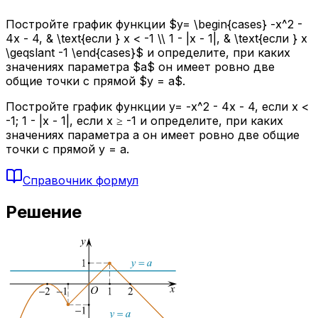
Постройте график функции $y= \begin{cases} -x^2 -
4x - 4, & \text{если } x < -1 \\ 1 - |x - 1|, & \text{если } x
\geqslant -1 \end{cases}$ и определите, при каких
значениях параметра $a$ он имеет ровно две
общие точки с прямой $y = a$.
Постройте график функции y= -x^2 - 4x - 4, если x <
-1; 1 - |x - 1|, если x ≥ -1 и определите, при каких
значениях параметра a он имеет ровно две общие
точки с прямой y = a.
Справочник формул
Решение