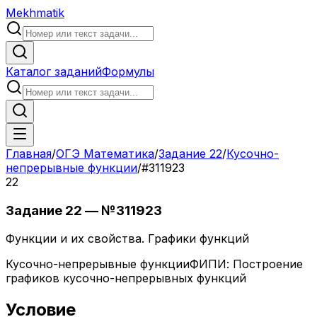
Mekhmatik
Каталог заданий
Формулы
Главная
/
ОГЭ Математика
/
Задание
22
/
Кусочно-
непрерывные функции
/
#
311923
22
Задание
22
— №
311923
Функции и их свойства. Графики функций
Кусочно-непрерывные функции
ФИПИ:
Построение
графиков кусочно-непрерывных функций
Условие