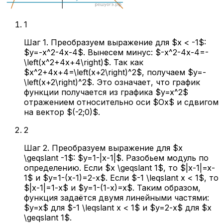
1
Шаг 1. Преобразуем выражение для $x < -1$:
$y=-x^2-4x-4$. Вынесем минус: $-x^2-4x-4=-
\left(x^2+4x+4\right)$. Так как
$x^2+4x+4=\left(x+2\right)^2$, получаем $y=-
\left(x+2\right)^2$. Это означает, что график
функции получается из графика $y=x^2$
отражением относительно оси $Ox$ и сдвигом
на вектор $(-2;0)$.
2
Шаг 2. Преобразуем выражение для $x
\geqslant -1$: $y=1-|x-1|$. Разобьем модуль по
определению. Если $x \geqslant 1$, то $|x-1|=x-
1$ и $y=1-(x-1)=2-x$. Если $-1 \leqslant x < 1$, то
$|x-1|=1-x$ и $y=1-(1-x)=x$. Таким образом,
функция задаётся двумя линейными частями:
$y=x$ для $-1 \leqslant x < 1$ и $y=2-x$ для $x
\geqslant 1$.