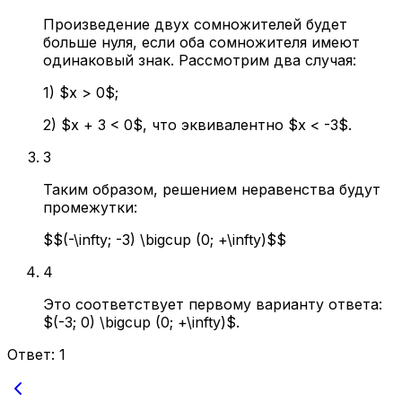
Произведение двух сомножителей будет
больше нуля, если оба сомножителя имеют
одинаковый знак. Рассмотрим два случая:
1) $x > 0$;
2) $x + 3 < 0$, что эквивалентно $x < -3$.
3
Таким образом, решением неравенства будут
промежутки:
$$(-\infty; -3) \bigcup (0; +\infty)$$
4
Это соответствует первому варианту ответа:
$(-3; 0) \bigcup (0; +\infty)$.
Ответ:
1