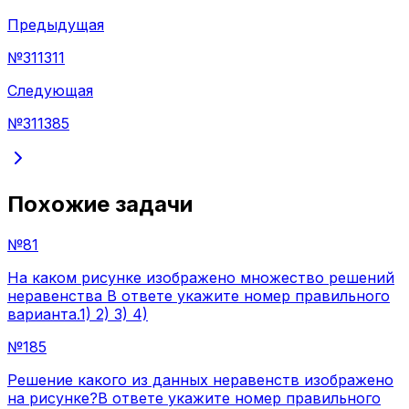
Предыдущая
№
311311
Следующая
№
311385
Похожие задачи
№
81
На каком рисунке изображено множество решений
неравенства В ответе укажите номер правильного
варианта.1) 2) 3) 4)
№
185
Решение какого из данных неравенств изображено
на рисунке?В ответе укажите номер правильного