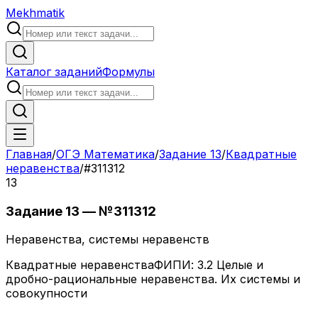
Mekhmatik
Каталог заданий
Формулы
Главная
/
ОГЭ Математика
/
Задание
13
/
Квадратные
неравенства
/
#
311312
13
Задание
13
— №
311312
Не­ра­вен­ства, системы неравенств
Квадратные неравенства
ФИПИ:
3.2 Целые и
дробно-рациональные неравенства. Их системы и
совокупности