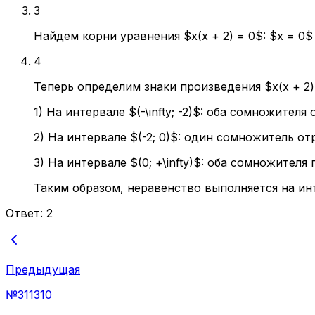
3
Найдем корни уравнения $x(x + 2) = 0$: $x = 0$ 
4
Теперь определим знаки произведения $x(x + 2)$ на
1) На интервале $(-\infty; -2)$: оба сомножите
2) На интервале $(-2; 0)$: один сомножитель 
3) На интервале $(0; +\infty)$: оба сомножите
Таким образом, неравенство выполняется на интерва
Ответ:
2
Предыдущая
№
311310