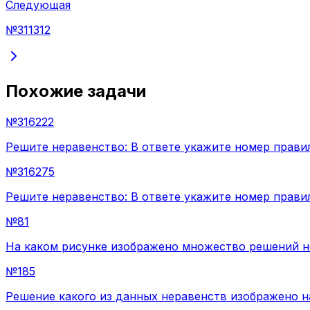
Следующая
№
311312
Похожие задачи
№
316222
Решите неравенство: В ответе укажите номер правиль
№
316275
Решите неравенство: В ответе укажите номер правиль
№
81
На каком рисунке изображено множество решений нер
№
185
Решение какого из данных неравенств изображено на