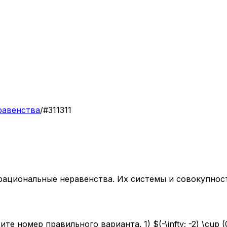
равенства
/
#
311311
-рациональные неравенства. Их системы и совокупнос
омер правильного варианта. 1) $(-\infty; -2) \cup (0; +\in