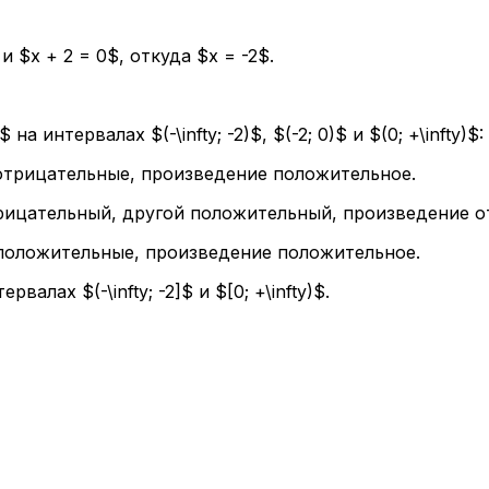
и $x + 2 = 0$, откуда $x = -2$.
 интервалах $(-\infty; -2)$, $(-2; 0)$ и $(0; +\infty)$:
ля отрицательные, произведение положительное.
отрицательный, другой положительный, произведение о
ля положительные, произведение положительное.
лах $(-\infty; -2]$ и $[0; +\infty)$.