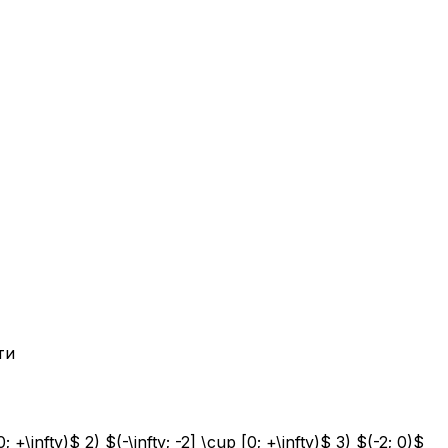
ти
fty)$ 2) $(-\infty; -2] \cup [0; +\infty)$ 3) $(-2; 0)$