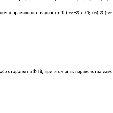
 правильного варианта. 1) (-∞; -2) ∪ (0; +∞) 2) (-∞; -2] 
 обе стороны на $-1$, при этом знак неравенства из