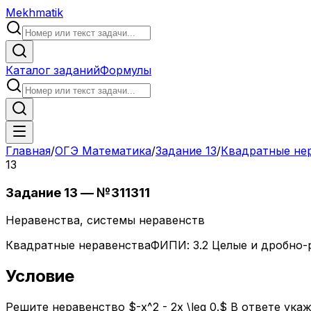
Mekhmatik
Каталог заданий
Формулы
Главная
/
ОГЭ Математика
/
Задание
13
/
Квадратные не
13
Задание
13
— №
311311
Не­ра­вен­ства, системы неравенств
Квадратные неравенства
ФИПИ:
3.2 Целые и дробно
Условие
Решите неравенство $-x^2 - 2x \leq 0.$ В ответе укажите н