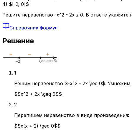
4) $[-2; 0]$
Решите неравенство -x^2 - 2x ≤ 0. В ответе укажите номер
Справочник формул
Решение
1
Решим неравенство $-x^2 - 2x \leq 0$. Умножим
$$x^2 + 2x \geq 0$$
2
Перепишем неравенство в виде произведения:
$$x(x + 2) \geq 0$$