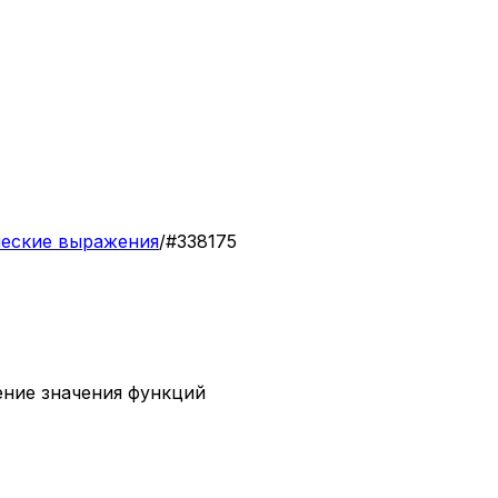
ческие выражения
/
#
338175
ение значения функций