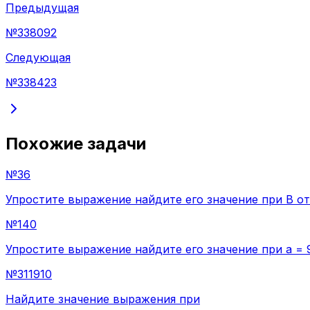
Предыдущая
№
338092
Следующая
№
338423
Похожие задачи
№
36
Упростите выражение найдите его значение при В от
№
140
Упростите выражение найдите его значение при a = 9
№
311910
Найдите значение выражения при