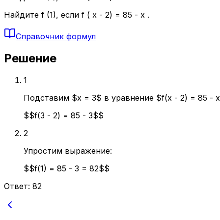
Найдите f (1), если f ( x - 2) = 85 - x .
Справочник формул
Решение
1
Подставим $x = 3$ в уравнение $f(x - 2) = 85 - x
$$f(3 - 2) = 85 - 3$$
2
Упростим выражение:
$$f(1) = 85 - 3 = 82$$
Ответ:
82