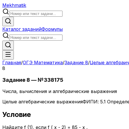
Mekhmatik
Каталог заданий
Формулы
Главная
/
ОГЭ Математика
/
Задание
8
/
Целые алгебраи
8
Задание
8
— №
338175
Числа, вычисления и алгебраические выражения
Целые алгебраические выражения
ФИПИ:
5.1 Определ
Условие
Найдите f (1), если f ( x - 2) = 85 - x .