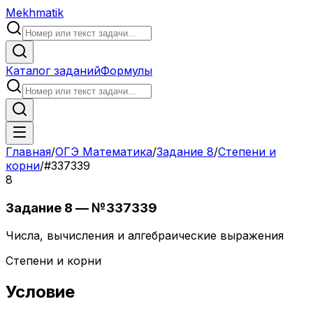
Mekhmatik
Каталог заданий
Формулы
Главная
/
ОГЭ Математика
/
Задание
8
/
Степени и
корни
/
#
337339
8
Задание
8
— №
337339
Числа, вычисления и алгебраические выражения
Степени и корни
Условие