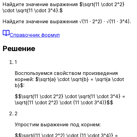
Найдите значение выражения $\sqrt{11 \cdot 2^2}
\cdot \sqrt{11 \cdot 3^4}.$
Найдите значение выражения √(11 · 2^2) · √(11 · 3^4).
Справочник формул
Решение
1
Воспользуемся свойством произведения
корней: $\sqrt{a} \cdot \sqrt{b} = \sqrt{a \cdot
b}$:
$$\sqrt{11 \cdot 2^2} \cdot \sqrt{11 \cdot 3^4} =
\sqrt{(11 \cdot 2^2) \cdot (11 \cdot 3^4)}$$
2
Упростим выражение под корнем:
$$\sqrt{(11 \cdot 2^2) \cdot (11 \cdot 3^4)} =