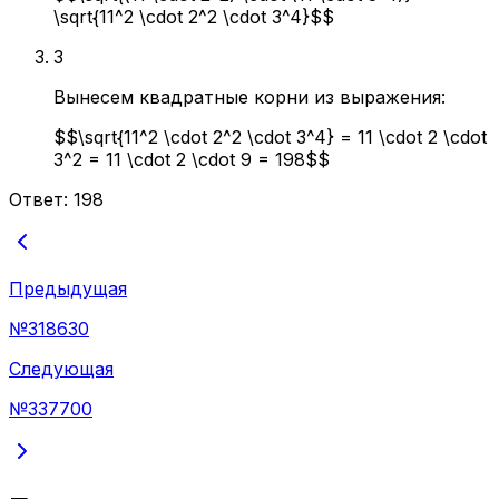
\sqrt{11^2 \cdot 2^2 \cdot 3^4}$$
3
Вынесем квадратные корни из выражения:
$$\sqrt{11^2 \cdot 2^2 \cdot 3^4} = 11 \cdot 2 \cdot
3^2 = 11 \cdot 2 \cdot 9 = 198$$
Ответ:
198
Предыдущая
№
318630
Следующая
№
337700