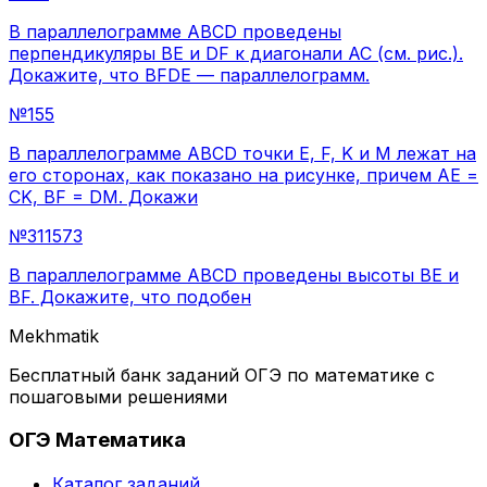
В параллелограмме АВСD проведены
перпендикуляры ВЕ и DF к диагонали АС (см. рис.).
Докажите, что ВFDЕ — параллелограмм.
№
155
В параллелограмме АВСD точки E, F, K и М лежат на
его сторонах, как показано на рисунке, причем АЕ =
CK, BF = DM. Докажи
№
311573
В параллелограмме ABCD проведены высоты BE и
BF. Докажите, что подобен
Mekhmatik
Бесплатный банк заданий ОГЭ по математике с
пошаговыми решениями
ОГЭ Математика
Каталог заданий