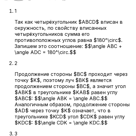
1
Так как четырёхугольник $ABCD$ вписан в
окружность, по свойству вписанных
четырёхугольников сумма его
противоположных углов равна $180^\circ$.
Запишем это соотношение: $$\angle ABC +
\angle ADC = 180^\circ.$$
2
Продолжение стороны $BC$ проходит через
точку $K$, поэтому луч $BK$ является
продолжением стороны $BC$, а значит угол
$ABK$ в треугольнике $KAB$ равен углу
$ABC$: $$\angle ABK = \angle ABC.$$
Аналогичным образом, продолжение стороны
$AD$ через точку $K$ означает, что в
треугольнике $KCD$ угол $CDK$ равен углу
$KDC$: $$\angle CDK = \angle KDC.$$
3