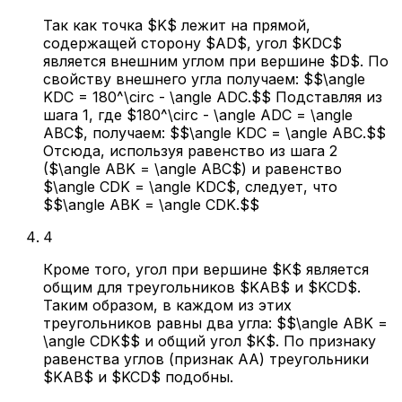
Так как точка $K$ лежит на прямой,
содержащей сторону $AD$, угол $KDC$
является внешним углом при вершине $D$. По
свойству внешнего угла получаем: $$\angle
KDC = 180^\circ - \angle ADC.$$ Подставляя из
шага 1, где $180^\circ - \angle ADC = \angle
ABC$, получаем: $$\angle KDC = \angle ABC.$$
Отсюда, используя равенство из шага 2
($\angle ABK = \angle ABC$) и равенство
$\angle CDK = \angle KDC$, следует, что
$$\angle ABK = \angle CDK.$$
4
Кроме того, угол при вершине $K$ является
общим для треугольников $KAB$ и $KCD$.
Таким образом, в каждом из этих
треугольников равны два угла: $$\angle ABK =
\angle CDK$$ и общий угол $K$. По признаку
равенства углов (признак AA) треугольники
$KAB$ и $KCD$ подобны.