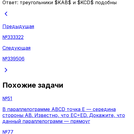
Ответ:
треугольники $KAB$ и $KCD$ подобны
Предыдущая
№
333322
Следующая
№
339506
Похожие задачи
№
51
В параллелограмме ABCD точка E — середина
стороны AB. Известно, что EC=ED. Докажите, что
данный параллелограмм — прямоуг
№
77