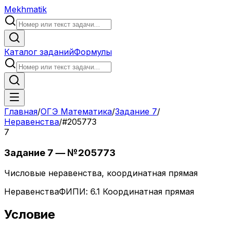
Mekhmatik
Каталог заданий
Формулы
Главная
/
ОГЭ Математика
/
Задание
7
/
Неравенства
/
#
205773
7
Задание
7
— №
205773
Числовые неравенства, координатная прямая
Неравенства
ФИПИ:
6.1 Координатная прямая
Условие