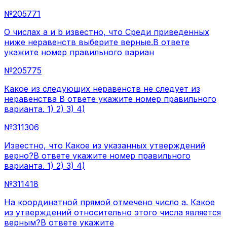
№
205771
О числах a и b известно, что Среди приведенных
ниже неравенств выберите верные.В ответе
укажите номер правильного вариан
№
205775
Какое из следующих неравенств не следует из
неравенства В ответе укажите номер правильного
варианта. 1) 2) 3) 4)
№
311306
Известно, что Какое из указанных утверждений
верно?В ответе укажите номер правильного
варианта. 1) 2) 3) 4)
№
311418
На координатной прямой отмечено число a. Какое
из утверждений относительно этого числа является
верным?В ответе укажите