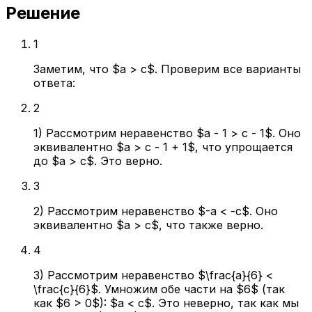
Решение
1
Заметим, что $a > c$. Проверим все варианты
ответа:
2
1) Рассмотрим неравенство $a - 1 > c - 1$. Оно
эквивалентно $a > c - 1 + 1$, что упрощается
до $a > c$. Это верно.
3
2) Рассмотрим неравенство $-a < -c$. Оно
эквивалентно $a > c$, что также верно.
4
3) Рассмотрим неравенство $\frac{a}{6} <
\frac{c}{6}$. Умножим обе части на $6$ (так
как $6 > 0$): $a < c$. Это неверно, так как мы