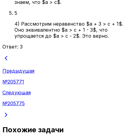
знаем, что $a > c$.
5
4) Рассмотрим неравенство $a + 3 > c + 1$.
Оно эквивалентно $a > c + 1 - 3$, что
упрощается до $a > c - 2$. Это верно.
Ответ:
3
Предыдущая
№
205771
Следующая
№
205775
Похожие задачи