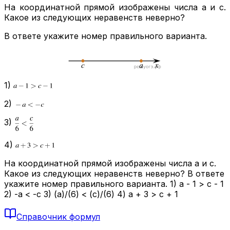
На ко­ор­ди­нат­ной пря­мой изоб­ра­же­ны числа
a
и
c
.
Какое из сле­ду­ю­щих не­ра­венств не­вер­но?
В от­ве­те ука­жи­те номер пра­виль­но­го ва­ри­ан­та
.
1)
2)
3)
4)
На координатной прямой изображены числа a и c.
Какое из следующих неравенств неверно? В ответе
укажите номер правильного варианта. 1) a - 1 > c - 1
2) -a < -c 3) (a)/(6) < (c)/(6) 4) a + 3 > c + 1
Справочник формул