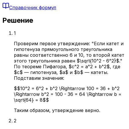
Справочник формул
Решение
1
Проверим первое утверждение: "Если катет и
гипотенуза прямоугольного треугольника
равны соответственно 6 и 10, то второй катет
этого треугольника равен $\sqrt{10^2 - 6^2}$."
По теореме Пифагора, $c^2 = a^2 + b^2$, где
$c$ — гипотенуза, $a$ и $b$ — катеты.
Подставим значения:
$$10^2 = 6^2 + b^2 \Rightarrow 100 = 36 + b^2
\Rightarrow b^2 = 100 - 36 = 64 \Rightarrow b =
\sqrt{64} = 8$$
Таким образом, утверждение верно.
2