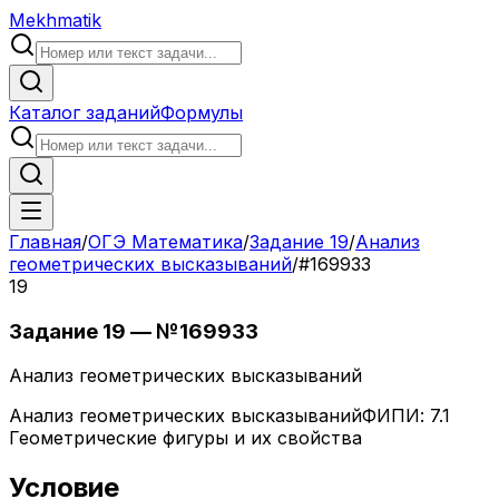
Mekhmatik
Каталог заданий
Формулы
Главная
/
ОГЭ Математика
/
Задание
19
/
Анализ
геометрических высказываний
/
#
169933
19
Задание
19
— №
169933
Анализ геометрических высказываний
Анализ геометрических высказываний
ФИПИ:
7.1
Геометрические фигуры и их свойства
Условие