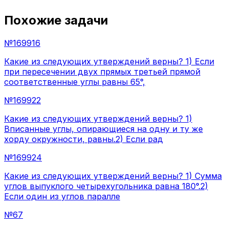
Похожие задачи
№
169916
Какие из следующих утверждений верны? 1) Если
при пересечении двух прямых третьей прямой
соответственные углы равны 65°,
№
169922
Какие из следующих утверждений верны? 1)
Вписанные углы, опирающиеся на одну и ту же
хорду окружности, равны.2) Если рад
№
169924
Какие из следующих утверждений верны? 1) Сумма
углов выпуклого четырехугольника равна 180°.2)
Если один из углов паралле
№
67