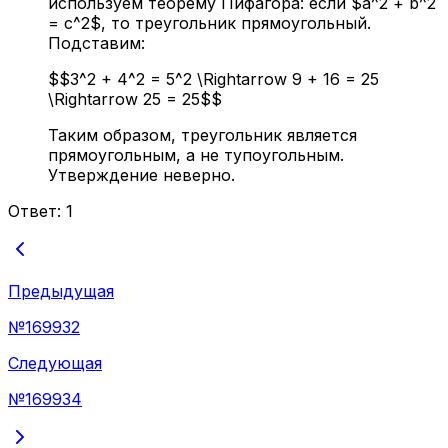
используем теорему Пифагора: если $a^2 + b^2
= c^2$, то треугольник прямоугольный.
Подставим:
$$3^2 + 4^2 = 5^2 \Rightarrow 9 + 16 = 25
\Rightarrow 25 = 25$$
Таким образом, треугольник является
прямоугольным, а не тупоугольным.
Утверждение неверно.
Ответ:
1
Предыдущая
№
169932
Следующая
№
169934