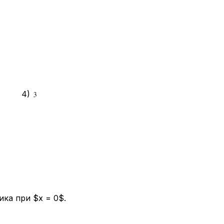
4)
ика при $x = 0$.