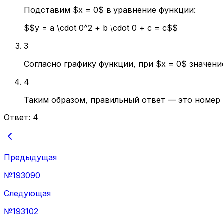
Подставим $x = 0$ в уравнение функции:
$$y = a \cdot 0^2 + b \cdot 0 + c = c$$
3
Согласно графику функции, при $x = 0$ значени
4
Таким образом, правильный ответ — это номер 
Ответ:
4
Предыдущая
№
193090
Следующая
№
193102