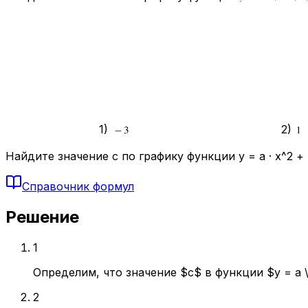
1)
2)
Найдите значение c по графику функции y = a · x^2 + b 
Справочник формул
Решение
1
Определим, что значение $c$ в функции $y = a \
2