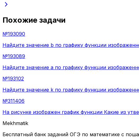
Похожие задачи
№
193090
Найдите значение b по графику функции изображенном
№
193089
Найдите значение a по графику функции изображенному
№
193102
Найдите значение k по графику функции изображенн
№
311406
На рисунке изображен график функции Какие из утв
Mekhmatik
Бесплатный банк заданий ОГЭ по математике с пош