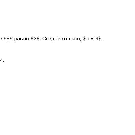
е $y$ равно $3$. Следовательно, $c = 3$.
4.