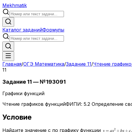
Mekhmatik
Каталог заданий
Формулы
Главная
/
ОГЭ Математика
/
Задание
11
/
Чтение графико
11
Задание
11
— №
193091
Графики функций
Чтение графиков функций
ФИПИ:
5.2 Определение св
Условие
Най­ди­те зна­че­ние
c
по гра­фи­ку функ­ции