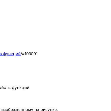
в функций
/
#
193091
ойств функций
изоб­ра­жен­но­му на ри­сун­ке.