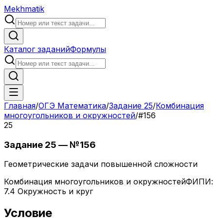
Mekhmatik
Каталог заданий
Формулы
Главная
/
ОГЭ Математика
/
Задание
25
/
Комбинация
многоугольников и окружностей
/
#
156
25
Задание
25
— №
156
Геометрические задачи повышенной сложности
Комбинация многоугольников и окружностей
ФИПИ:
7.4 Окружность и круг
Условие