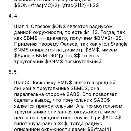
$$ON=\frac{MC}{2}=\frac{2}{2}=1.$$
4
Шаг 4: Отрезок $ON$ является радиусом
данной окружности, то есть $r=1$. Тогда, так
как $BM$ --- диаметр, получаем $BM=2r=2$.
Применяя теорему Фалеса, так как угол $\angle
BNM$ опирается на диаметр $BM$, имеем
$$\angle BNM=90^{\circ},$$ то есть
треугольник $BNM$ прямоугольный.
5
Шаг 5: Поскольку $MN$ является средней
линией в треугольнике $BMC$, она
параллельна стороне $AB$. Это позволяет
сделать вывод, что треугольник $ABC$
является прямоугольным. А в прямоугольном
треугольнике описанная окружность имеет
центр на середине гипотенузы. При $AC=4$
гипотенуза равна $4$, тогда радиус
описанной окружности равен $$\frac{4}