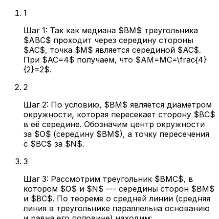
1
Шаг 1: Так как медиана $BM$ треугольника
$ABC$ проходит через середину стороны
$AC$, точка $M$ является серединой $AC$.
При $AC=4$ получаем, что $AM=MC=\frac{4}
{2}=2$.
2
Шаг 2: По условию, $BM$ является диаметром
окружности, которая пересекает сторону $BC$
в её середине. Обозначим центр окружности
за $O$ (середину $BM$), а точку пересечения
с $BC$ за $N$.
3
Шаг 3: Рассмотрим треугольник $BMC$, в
котором $O$ и $N$ --- середины сторон $BM$
и $BC$. По теореме о средней линии (средняя
линия в треугольнике параллельна основанию
и равна его половине) находим: