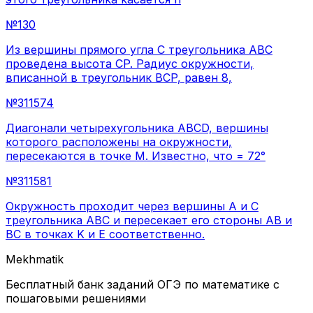
№
130
Из вершины прямого угла C треугольника ABC
проведена высота CP. Радиус окружности,
вписанной в треугольник BCP, равен 8,
№
311574
Диагонали четырехугольника ABCD, вершины
которого расположены на окружности,
пересекаются в точке M. Известно, что = 72°
№
311581
Окружность проходит через вершины A и C
треугольника ABC и пересекает его стороны AB и
BC в точках K и E соответственно.
Mekhmatik
Бесплатный банк заданий ОГЭ по математике с
пошаговыми решениями