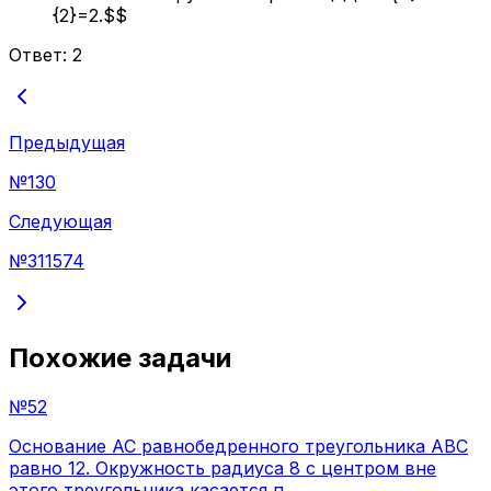
{2}=2.$$
Ответ:
2
Предыдущая
№
130
Следующая
№
311574
Похожие задачи
№
52
Основание AC равнобедренного треугольника ABC
равно 12. Окружность радиуса 8 с центром вне
этого треугольника касается п