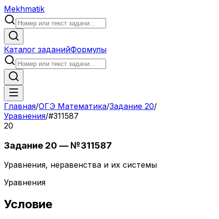
Mekhmatik
Каталог заданий
Формулы
Главная
/
ОГЭ Математика
/
Задание
20
/
Уравнения
/
#
311587
20
Задание
20
— №
311587
Уравнения, неравенства и их системы
Уравнения
Условие