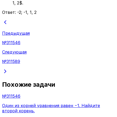
1, 2$.
Ответ:
-2; -1, 1, 2
Предыдущая
№
311546
Следующая
№
311589
Похожие задачи
№
311546
Один из корней уравнения равен −1. Найдите
второй корень.