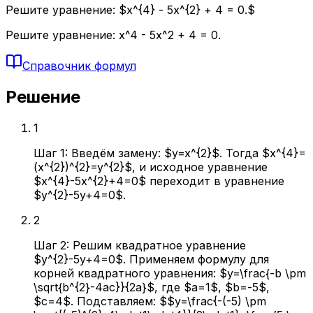
Решите уравнение: $x^{4} - 5x^{2} + 4 = 0.$
Решите уравнение: x^4 - 5x^2 + 4 = 0.
Справочник формул
Решение
1
Шаг 1: Введём замену: $y=x^{2}$. Тогда $x^{4}=
(x^{2})^{2}=y^{2}$, и исходное уравнение
$x^{4}-5x^{2}+4=0$ переходит в уравнение
$y^{2}-5y+4=0$.
2
Шаг 2: Решим квадратное уравнение
$y^{2}-5y+4=0$. Применяем формулу для
корней квадратного уравнения: $y=\frac{-b \pm
\sqrt{b^{2}-4ac}}{2a}$, где $a=1$, $b=-5$,
$c=4$. Подставляем: $$y=\frac{-(-5) \pm