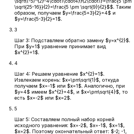
\sqrt{(-5)^{2}-4\cdot1\cdot4}}{2\cdot1}=\frac{5 \pm
\sqrt{25-16}}{2}=\frac{5 \pm \sqrt{9}}{2}$$. Таким
образом, получаем $y=\frac{5+3}{2}=4$ и
$y=\frac{5-3}{2}=1$.
3
Шаг 3: Подставляем обратно замену $y=x^{2}$.
При $y=1$ уравнение принимает вид
$x^{2}=1$.
4
Шаг 4: Решаем уравнение $x^{2}=1$.
Извлекаем корень: $x=\pm\sqrt{1}$, откуда
получаем $x=-1$ или $x=1$. Аналогично, при
$y=4$ имеем $x^{2}=4$, и $x=\pm\sqrt{4}$, то
есть $x=-2$ или $x=2$.
5
Шаг 5: Составляем полный набор корней
исходного уравнения: $x=-2$, $x=-1$, $x=1$,
$x=2$. Поэтому окончательный ответ: $-2; -1,