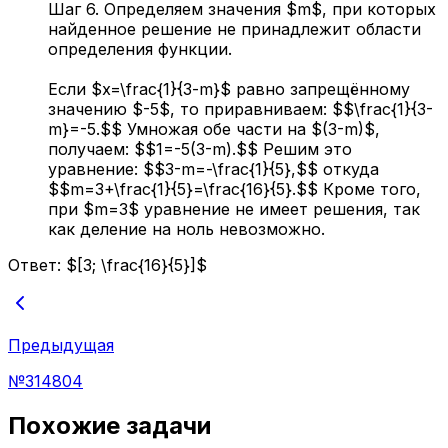
Шаг 6. Определяем значения $m$, при которых
найденное решение не принадлежит области
определения функции.
Если $x=\frac{1}{3-m}$ равно запрещённому
значению $-5$, то приравниваем: $$\frac{1}{3-
m}=-5.$$ Умножая обе части на $(3-m)$,
получаем: $$1=-5(3-m).$$ Решим это
уравнение: $$3-m=-\frac{1}{5},$$ откуда
$$m=3+\frac{1}{5}=\frac{16}{5}.$$ Кроме того,
при $m=3$ уравнение не имеет решения, так
как деление на ноль невозможно.
Ответ:
$[3; \frac{16}{5}]$
Предыдущая
№
314804
Похожие задачи