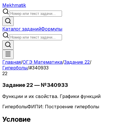
Mekhmatik
Каталог заданий
Формулы
Главная
/
ОГЭ Математика
/
Задание
22
/
Гиперболы
/
#
340933
22
Задание
22
— №
340933
Функции и их свойства. Графики функций
Гиперболы
ФИПИ:
Построение гиперболы
Условие