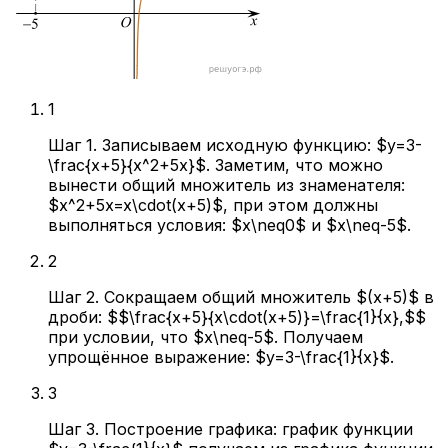
1
Шаг 1. Записываем исходную функцию: $y=3-
\frac{x+5}{x^2+5x}$. Заметим, что можно
вынести общий множитель из знаменателя:
$x^2+5x=x\cdot(x+5)$, при этом должны
выполняться условия: $x\neq0$ и $x\neq-5$.
2
Шаг 2. Сокращаем общий множитель $(x+5)$ в
дроби: $$\frac{x+5}{x\cdot(x+5)}=\frac{1}{x},$$
при условии, что $x\neq-5$. Получаем
упрощённое выражение: $y=3-\frac{1}{x}$.
3
Шаг 3. Построение графика: график функции