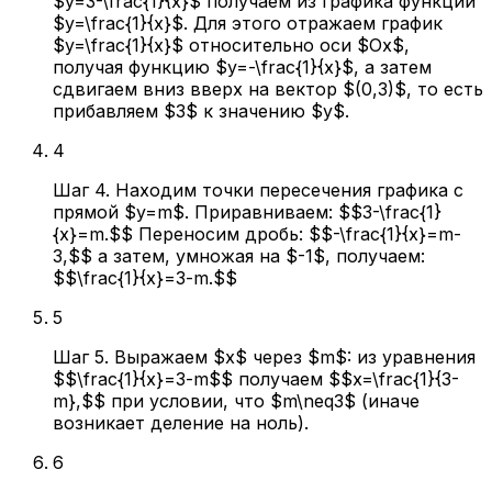
$y=3-\frac{1}{x}$ получаем из графика функции
$y=\frac{1}{x}$. Для этого отражаем график
$y=\frac{1}{x}$ относительно оси $Ox$,
получая функцию $y=-\frac{1}{x}$, а затем
сдвигаем вниз вверх на вектор $(0,3)$, то есть
прибавляем $3$ к значению $y$.
4
Шаг 4. Находим точки пересечения графика с
прямой $y=m$. Приравниваем: $$3-\frac{1}
{x}=m.$$ Переносим дробь: $$-\frac{1}{x}=m-
3,$$ а затем, умножая на $-1$, получаем:
$$\frac{1}{x}=3-m.$$
5
Шаг 5. Выражаем $x$ через $m$: из уравнения
$$\frac{1}{x}=3-m$$ получаем $$x=\frac{1}{3-
m},$$ при условии, что $m\neq3$ (иначе
возникает деление на ноль).
6